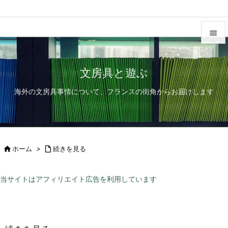


メニュ
文房具と遊ぶ

海外の文房具事情について、フランスの街角からお届けします
サイド

前へ

次へ

ホーム
>

続きを見る

検索
当サイトはアフィリエイト広告を利用しています