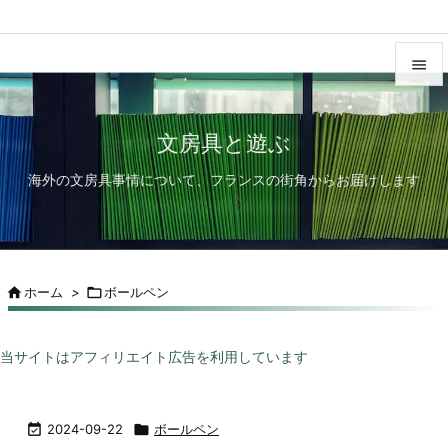


メニュ
文房具と遊ぶ

海外の文房具事情について、フランスの街角からお届けします
前へ

次へ

検索

ホーム
>

ボールペン
当サイトはアフィリエイト広告を利用しています

2024-09-22

ボールペン