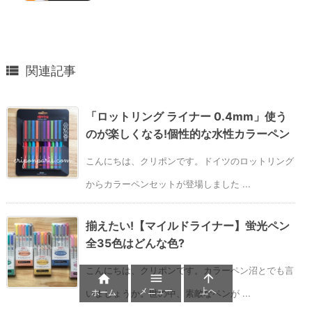

関連記事
「ロットリング ライナー 0.4mm」使う
のが楽しくなる!個性的な水性カラーペン
こんにちは、クリポンです。ドイツのロットリング
からカラーペンセットが登場しました ...
揃えたい!【マイルドライナー】蛍光ペン
全35色はどんな色?
こんにちは、クリポンです。カラーペン沼とでも言



メニュー
上へ
ホーム
いましょうか。世の中、素敵なペンが ...