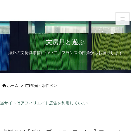


メニュ
文房具と遊ぶ

海外の文房具事情について、フランスの街角からお届けします
サイド

前へ

次へ

ホーム
>

蛍光・水性ペン

検索
当サイトはアフィリエイト広告を利用しています