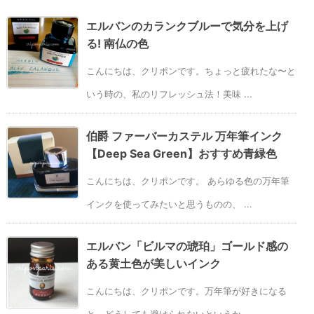
エルバンのカランクブルーで気分を上げ
る! 南仏の色
こんにちは、クリポンです。ちょっと疲れたな〜と
いう時の、私のリフレッシュ法！美味 ...
伯爵 ファーバーカステル 万年筆インク
【Deep Sea Green】おすすめ青緑色
こんにちは、クリポンです。 あらゆる色の万年筆
インクを使ってみたいと思うものの、 ...
エルバン「ビルマの琥珀」ゴールド感の
ある黄土色が美しいインク
こんにちは、クリポンです。万年筆が好きになる
と、どうしても避けられないというか、 ...