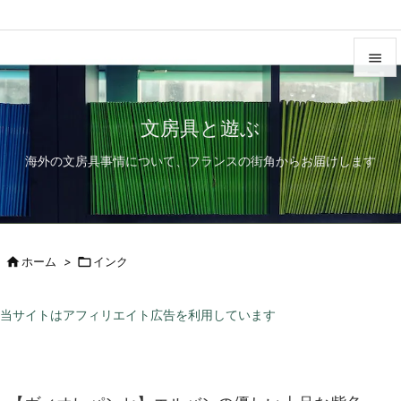


メニュ
文房具と遊ぶ

海外の文房具事情について、フランスの街角からお届けします
サイド

前へ

次へ

ホーム
>

インク

検索
当サイトはアフィリエイト広告を利用しています