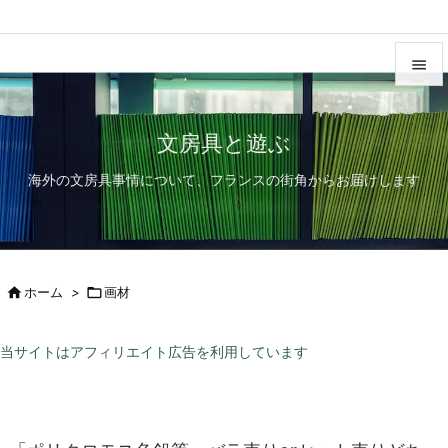


メニュ
文房具と遊ぶ

海外の文房具事情について、フランスの街角からお届けします
サイド

前へ

次へ

ホーム
>

画材

検索
当サイトはアフィリエイト広告を利用しています