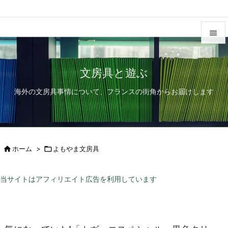


メニュ
文房具と遊ぶ

海外の文房具事情について、フランスの街角からお届けします
サイド

前へ

次へ

ホーム
>

よもやま文房具

検索
当サイトはアフィリエイト広告を利用しています