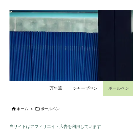
万年筆
シャープペン
ボールペン

ホーム
>

ボールペン
当サイトはアフィリエイト広告を利用しています