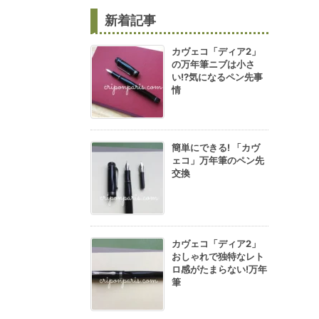
新着記事
カヴェコ「ディア2」
の万年筆ニブは小さ
い!?気になるペン先事
情
簡単にできる! 「カヴ
ェコ」万年筆のペン先
交換
カヴェコ「ディア2」
おしゃれで独特なレト
ロ感がたまらない!万年
筆